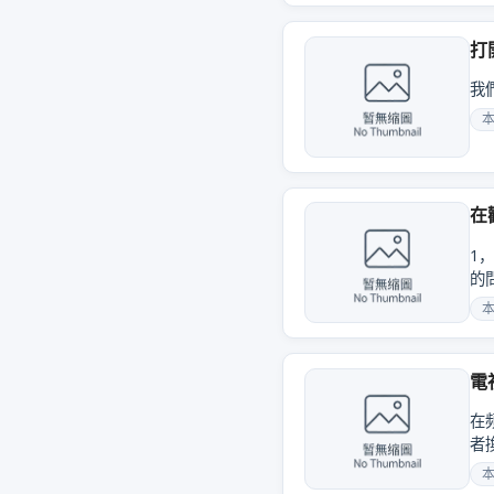
打
我
在
1
的問
電
在
者換