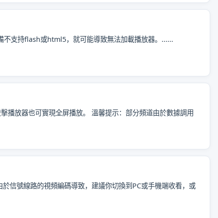
持flash或html5，就可能導致無法加載播放器。......
雙擊播放器也可實現全屏播放。 溫馨提示：部分頻道由於數據調用
由於信號線路的視頻編碼導致，建議你切換到PC或手機端收看，或