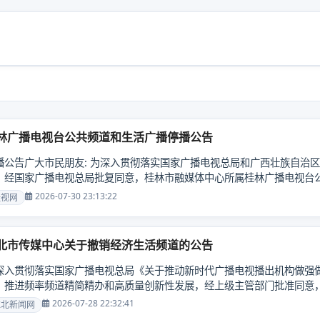
林广播电视台公共频道和生活广播停播公告
播公告广大市民朋友: 为深入贯彻落实国家广播电视总局和广西壮族自治
，经国家广播电视总局批复同意，桂林市融媒体中心所属桂林广播电视台公共频
...
2026-07-30 23:13:22
桂视网
北市传媒中心关于撤销经济生活频道的公告
深入贯彻落实国家广播电视总局《关于推动新时代广播电视播出机构做强
，推进频率频道精简精办和高质量创新性发展，经上级主管部门批准同意
将有关事项公告如下：一、停播时间：自2026年8月1日零时......
2026-07-28 22:32:41
淮北新闻网