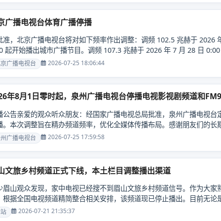
京广播电视台体育广播停播
准，北京广播电视台将对如下频率作出调整：调频 102.5 兆赫于 2026 年 7 
00 起开始播出城市广播节目。调频 107.3 兆赫于 2026 年 7 月 28
 102.5 兆 赫 （FM102.5）、中波 1026 千......
2026-07-25 18:06:44
北京广播电视台
026年8月1日零时起，泉州广播电视台停播电视影视剧频道和FM9
播公告亲爱的观众听众朋友：经国家广播电视总局批准，泉州广播电视台定于2
播。本次调整旨在精办频道频率，优化全媒体传播布局。感谢朋友们的长
为您提供更优质的视听服务。泉州广播电视台2026年7月2......
2026-07-25 17:59:58
泉州广播电视台
山文旅乡村频道正式下线，本土栏目调整播出渠道
少眉山观众发现，家中电视已经搜不到眉山文旅乡村频道信号。作为大家
。根据全国电视频道精简整合相关安排，该频道现已停止播出。目前无论是 I
道播出的《眉山新闻联播》《人文眉山》《民生直报》等本......
2026-07-21 21:35:37
本站