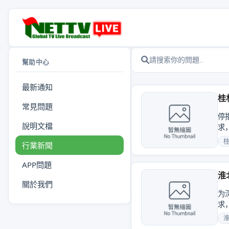
幫助中心
最新通知
桂
常見問題
停
說明文檔
求
上...
行業新聞
APP問題
淮
關於我們
为
求
现