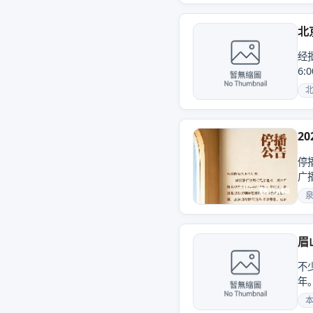
北
经批
6:
调频
2
停
广
力
眉
不
年
频