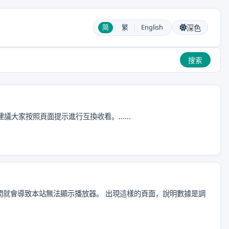
|
|
简
繁
English
深色
搜索
大家按照頁面提示進行互換收看。......
問就會導致本站無法顯示播放器。 出現這樣的頁面，說明數據是調