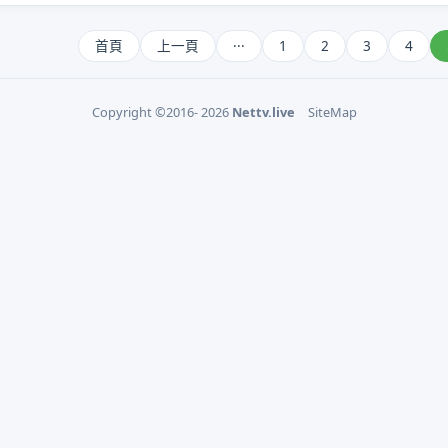
首頁
上一頁
···
1
2
3
4
Copyright ©2016- 2026
Nettv.live
SiteMap