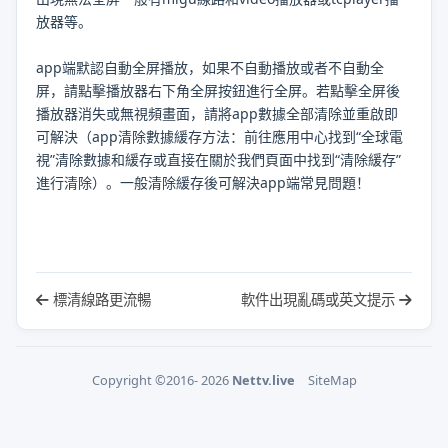
放器等。
app
端默認自動全屏播放，如果不自動播放或者不自動全
屏，請點擊播放器右下角全屏按鈕進行全屏。若點擊全屏後
播放器消失或無視頻畫面，請將
app
數據全部清除並重啟即
可解決（
app
清除數據緩存方法：前往應用中心找到“
全球電
視
”清除數據和緩存或直接在關於我們頁面中找到“清除緩存”
進行清除）。一般清除緩存後可解決
app
端常見問題！
標清線路更流暢
軟件出現亂碼或英文提示
Copyright ©2016- 2026
Nettv.live
SiteMap