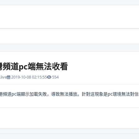
灣頻道pc端無法收看
live
2019-10-08 02:15:55
554
港頻道pc端顯示加載失敗，導致無法播放。針對這現象是pc環境無法對