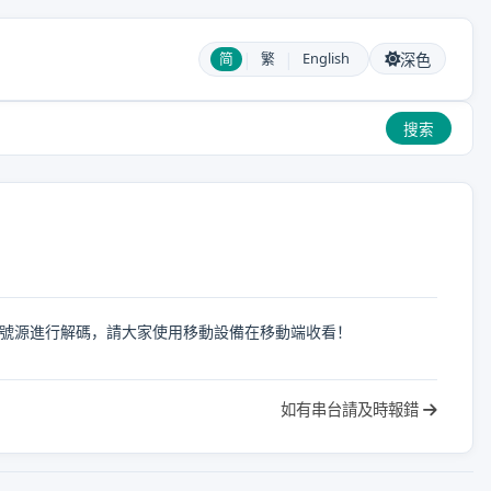
|
|
简
繁
English
深色
搜索
信號源進行解碼，請大家使用移動設備在移動端收看！
如有串台請及時報錯