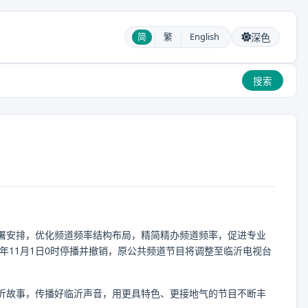
|
|
简
繁
English
深色
搜索
署安排，优化频道频率结构布局，精简精办频道频率，促进专业
年11月1日0时停播并撤销，原公共频道节目将调整至临沂电视台
沂故事，传播好临沂声音，用更具特色、更接地气的节目不断丰