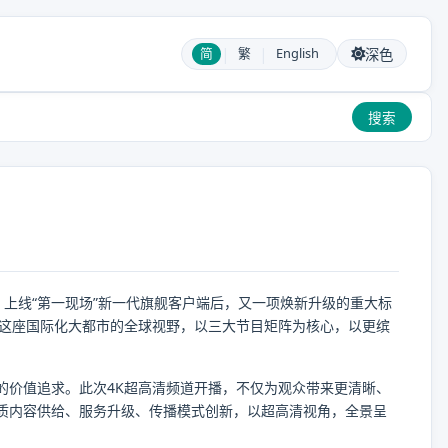
|
|
简
繁
English
深色
搜索
、上线“第一现场”新一代旗舰客户端后，又一项焕新升级的重大标
圳这座国际化大都市的全球视野，以三大节目矩阵为核心，以更缤
的价值追求。此次4K超高清频道开播，不仅为观众带来更清晰、
质内容供给、服务升级、传播模式创新，以超高清视角，全景呈