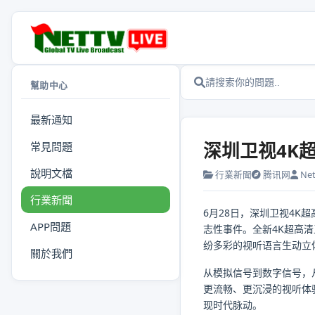
幫助中心
最新通知
深圳卫视4K
常見問題
說明文檔
行業新聞
腾讯网
Nett
行業新聞
6月28日，深圳卫视4K
APP問題
志性事件。全新4K超高
纷多彩的视听语言生动立
關於我們
从模拟信号到数字信号，
更流畅、更沉浸的视听体
现时代脉动。