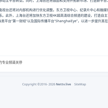
移动主平台转型。同时，上海台还将鼓励和支持开拓新市场、打造新平台
电视台还将对内部机构进行优化调整。东方卫视中心、纪录片中心和融媒
系。此外，上海台还将加快东方卫视4K超高清综合频道的建设，打造自主可
垂类平台“第一财经”以及国际传播平台“ShanghaiEye”，以进一步提
的专业频道关停
Copyright ©2016- 2026
Nettv.live
SiteMap