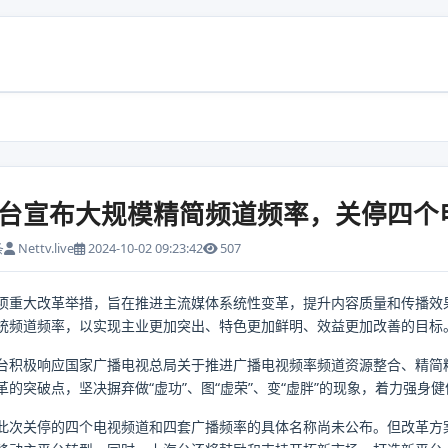
台宣布大规模精简频道频率，关停四个
条
Nettv.live
2024-10-02 09:23:42
507
项重大改革举措，旨在推进主流媒体系统性变革，提升内容质量和传播效
传统频道频率，以实现主业更加突出、特色更加鲜明、效益更加改善的目标
台积极响应国家广播电视总局关于推进广播电视频率频道资源整合、精简
的突破点，坚决摒弃做“虚功”、图“虚荣”、变“虚胖”的现象，着力强身
此次关停的四个电视频道和四套广播频率的具体名称尚未公布。但改革方