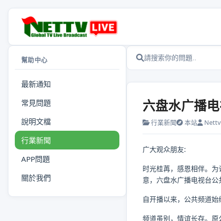
幫助中心
最新通知
六盘水广播电
常見問題
說明文檔
行業新聞
本站
Nettv.
行業新聞
广大观众朋友:
APP問題
时光桂苒，感恩相伴。为
關於我們
意，六盘水广播电视台公共频
自开播以来，公共频道始
频道虽别，情谊长存。原