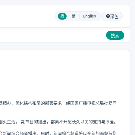
|
|
简
繁
English
深色
搜索
简精办、优化结构布局的部署要求，经国家广播电视总局批复同
烟火生活。-期节目的播出，都离不开您长久以关的支持与厚爱。
台新闻综合频道播出。届时，新闻综合频道将以全新的面貌与您